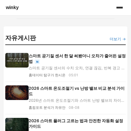
winky
홈
자유게시판
게시판
더보기 →
스마트 공기질 센서 한 달 써봤더니 오차가 줄어든 설정
법
N
스마트 공기질 센서의 수치 오차, 연결 끊김, 반복 경고 원
인을 설치 위치부터 네트워크와 보정 방식까...
홈데이터 탐구가 한시온
05:01
2026 스마트 온도조절기 vs 난방 밸브 비교 분석 가이
드
2026년 스마트 온도조절기와 스마트 난방 밸브의 차이를
설치 조건, 가격, 난방비 절감, 자동화 기능별...
홈컴포트 분석가 차유안
08-08
2026 스마트 플러그 고르는 법과 안전한 자동화 설정
가이드