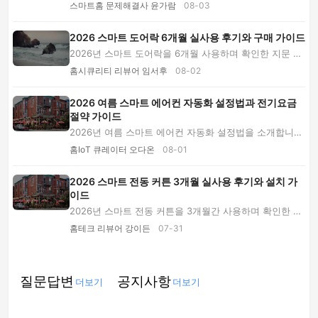
프라인 원인을 진단합니다. 2.4GHz, WPA3, 앱 권...
스마트홈 문제해결사 윤가람
08-03
2026 스마트 도어락 6개월 실사용 후기와 구매 가이드
2026년 스마트 도어락을 6개월 사용하며 확인한 지문 인
식, 출입 알림, 배터리 관리의 장단점을 소개합...
홈시큐리티 리뷰어 임서후
08-02
2026 여름 스마트 에어컨 자동화 설정법과 전기요금
절약 가이드
2026년 여름 스마트 에어컨 자동화 설정법을 소개합니
다. 온습도 센서 배치, 귀가 예냉, 외출 종료, 취...
홈IoT 큐레이터 오다온
08-01
2026 스마트 전동 커튼 3개월 실사용 후기와 설치 가
이드
2026년 스마트 전동 커튼을 3개월간 사용하며 확인한 설
치 비용, 소음, 자동화 장단점과 구매 기준을 실...
홈테크 리뷰어 강이든
07-31
질문답변
공지사항
더보기
더보기