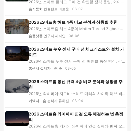
2026년 스마트 플러그 구매 전 확인할 정격 용량, 와이파
이·Matter·Zigbee 차이, 전력 측정, 안전한 설...
홈자동화 컨설턴트 이로운
08-07
2026 스마트홈 허브 4종 비교 분석과 상황별 추천
2026년 스마트홈 허브 4종의 Matter·Thread·Zigbee 지
원, 자동화 자유도와 숨은 비용을 비교하고 가전·...
홈플랫폼 연구자 서지안
08-06
2026 스마트 누수 센서 구매 전 체크리스트와 설치 가
이드
2026년 스마트 누수 센서 구매 전 확인할 통신 방식, 감지
구조, 가격과 유지비, 자동 차단 밸브 조건을...
홈센서 설계자 나예준
08-05
2026 스마트홈 통신 규격 4종 비교 분석과 상황별 추
천
2026년 와이파이·지그비·스레드·매터의 차이와 허브 비
용, 장단점, 호환성 점검법을 비교합니다. 원룸·...
커넥티드홈 분석가 류하진
08-04
2026 스마트홈 와이파이 연결 오류 해결하는 법 총정
리
2026년 스마트홈 기기의 와이파이 연결 실패와 반복 오