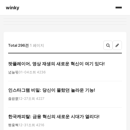
winky
홈
게시판
Total 296건
1 페이지
팟플레이어, 영상 재생의 새로운 혁신이 여기 있다!
녎뇰뚟
01-04
조회 4236
인스타그램 비밀: 당신이 몰랐던 놀라운 기능!
죯왒뿞
12-27
조회 4227
한국캐피탈: 금융 혁신의 새로운 시대가 열리다!
쬉죷뿩
12-31
조회 4216