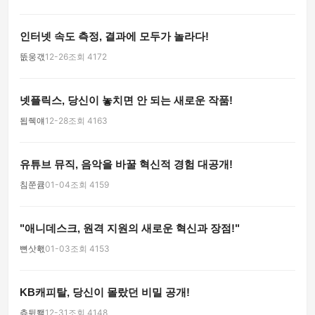
인터넷 속도 측정, 결과에 모두가 놀라다!
뚮웅갟
12-26
조회 4172
넷플릭스, 당신이 놓치면 안 되는 새로운 작품!
됩줵얘
12-28
조회 4163
유튜브 뮤직, 음악을 바꿀 혁신적 경험 대공개!
침쭌큠
01-04
조회 4159
"애니데스크, 원격 지원의 새로운 혁신과 장점!"
뼌삿홳
01-03
조회 4153
KB캐피탈, 당신이 몰랐던 비밀 공개!
츄딄쫵
12-31
조회 4148