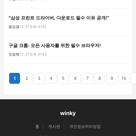
"삼성 프린트 드라이버, 다운로드 필수 이유 공개!"
뜗밢뭃
12-27
조회 4145
구글 크롬: 모든 사용자를 위한 필수 브라우저!
첯펠퉪
12-27
조회 4143
끝
1
2
3
4
5
6
7
8
9
10
winky
홈
게시판
개인정보처리방침