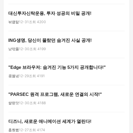
대신투자신탁운용, 투자 성공의 비밀 공개!
놖컕탊
12-31
조회 4200
ING생명, 당신이 몰랐던 숨겨진 사실 공개!
낟땫쬻
12-30
조회 4199
"Edge 브라우저: 숨겨진 기능 5가지 공개합니다!"
콬몛녘
12-29
조회 4191
"PARSEC 원격 프로그램, 새로운 연결의 시작!"
썉렫맛
12-30
조회 4188
디즈니, 새로운 애니메이션 세계가 열린다!
홉뤘뻞
12-27
조회 4174